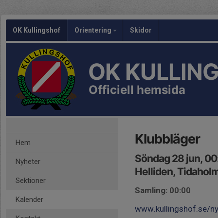
OK Kullingshof
Orientering
Skidor
OK KULLIN
Officiell hemsida
Klubbläger
Hem
Söndag 28 jun, 0
Nyheter
Helliden, Tidahol
Sektioner
Samling: 00:00
Kalender
www.kullingshof.se/n