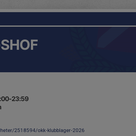
GSHOF
0:00-23:59
m
yheter/2518594/okk-klubblager-2026