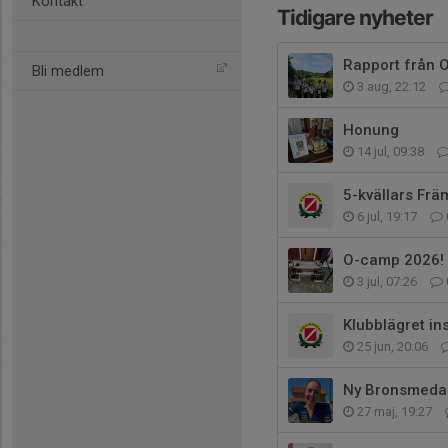
Kontakt
Tidigare nyheter
Rapport från O
Bli medlem
3 aug, 22:12
Honung
14 jul, 09:38
5-kvällars Frä
6 jul, 19:17
O-camp 2026!
3 jul, 07:26
Klubblägret ins
25 jun, 20:06
Ny Bronsmedalj
27 maj, 19:27