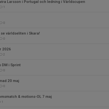
lvira Larsson i Portugal och ledning i Världscupen
1
0
e världseliten i Skara!
0
r 2026
2
 DM i Sprint
0
nad 20 maj
0
omsmatch & motions-OL 7 maj
1