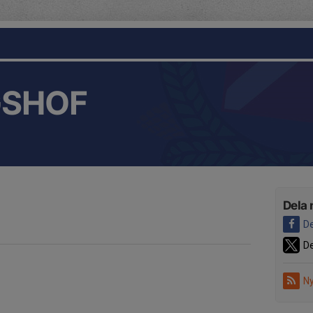
GSHOF
Dela 
De
De
Ny