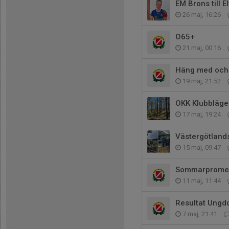
EM Brons till E
26 maj, 16:26
O65+
21 maj, 00:16
Häng med och s
19 maj, 21:52
OKK Klubbläge
17 maj, 19:24
Västergötlands
15 maj, 09:47
Sommarprome
11 maj, 11:44
Resultat Ungd
7 maj, 21:41