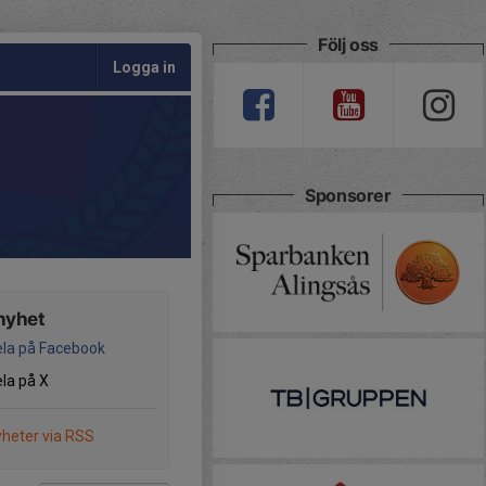
Följ oss
Logga in
Sponsorer
nyhet
la på Facebook
la på X
heter via RSS