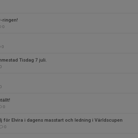
-ringen!
0
0
mmestad Tisdag 7 juli.
0
0
tällt!
0
 för Elvira i dagens masstart och ledning i Världscupen
0