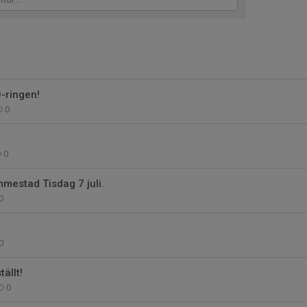
-ringen!
0
0
mmestad Tisdag 7 juli.
0
0
tällt!
0