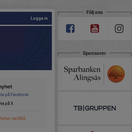
Följ oss
Logga in
Sponsorer
nyhet
la på Facebook
la på X
heter via RSS