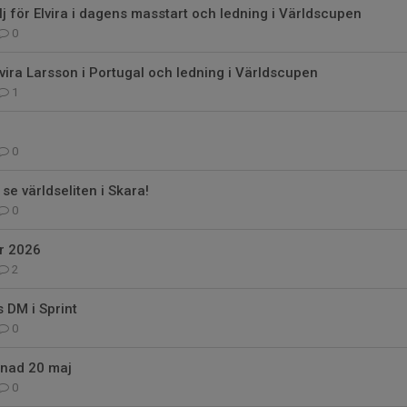
 för Elvira i dagens masstart och ledning i Världscupen
0
lvira Larsson i Portugal och ledning i Världscupen
1
0
e världseliten i Skara!
0
r 2026
2
 DM i Sprint
0
nad 20 maj
0