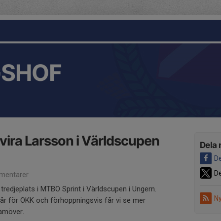
GSHOF
Elvira Larsson i Världscupen
Dela 
De
De
mentarer
 tredjeplats i MTBO Sprint i Världscupen i Ungern.
Ny
 år för OKK och förhoppningsvis får vi se mer
amöver.