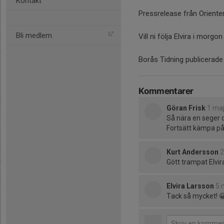
Kontakt
Pressrelease från Oriente
Bli medlem
Vill ni följa Elvira i mor
Borås Tidning publicerade 
Kommentarer
Göran Frisk
1 maj
Så nära en seger d
Fortsätt kämpa på
Kurt Andersson
2
Gött trampat Elvir
Elvira Larsson
5 
Tack så mycket! 