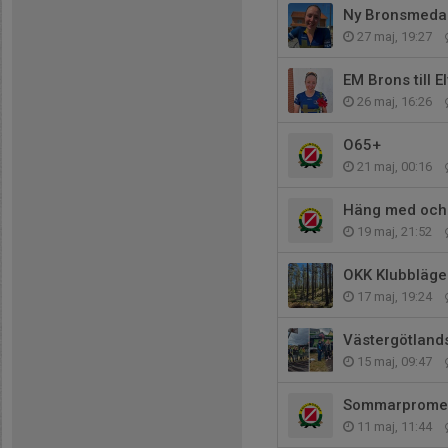
Ny Bronsmedalj
27 maj, 19:27
EM Brons till E
26 maj, 16:26
O65+
21 maj, 00:16
Häng med och s
19 maj, 21:52
OKK Klubbläge
17 maj, 19:24
Västergötlands
15 maj, 09:47
Sommarprome
11 maj, 11:44