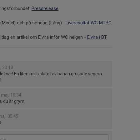
ringsförbundet:
Pressrelease
gon (Medel) och på söndag (Lång)
Liveresultat WC MTBO
idag en artikel om Elvira inför WC helgen -
Elvira i BT
, 20:10
et var! En liten miss slutet av banan grusade segern.
!
 maj, 10:34
a, du är grym.
maj, 05:45
