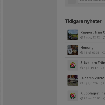
Tidigare nyheter
Rapport från O
3 aug, 22:12
Honung
14 jul, 09:38
5-kvällars Frä
6 jul, 19:17
O-camp 2026!
3 jul, 07:26
Klubblägret ins
25 jun, 20:06