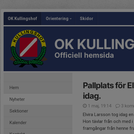
OK Kullingshof
Orientering
Skidor
OK KULLIN
Officiell hemsida
Pallplats för 
Hem
idag.
Nyheter
1 maj, 19:14
3 kom
Sektioner
Elvira Larsson tog idag en
Hon tävlar från och med i
Kalender
framgångar från henne fr