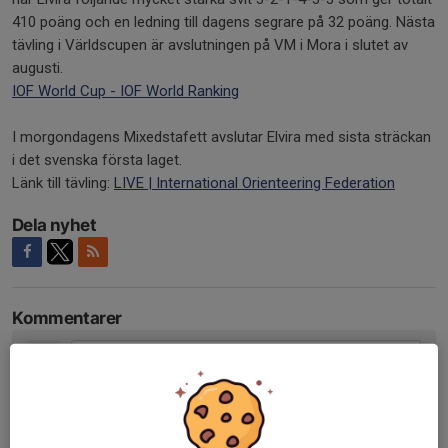
410 poäng och en ledning till dagens segrare på 32 poäng. Nästa
tävling i Världscupen är avslutningen på VM i Mora i slutet av
augusti.
IOF World Cup - IOF World Ranking
I morgondagens Mixedstafett avslutar Elvira med sista sträckan
i det svenska första laget.
Länk till tävling:
LIVE | International Orienteering Federation
Dela nyhet
Kommentarer
Tidigare nyheter