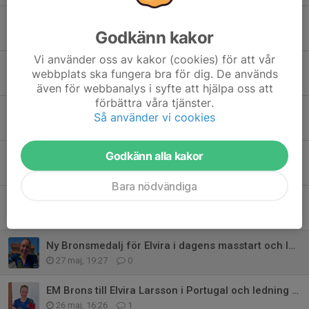
Rapport från O-ringen!
Godkänn kakor
3 aug, 22:12
0
Vi använder oss av kakor (cookies) för att vår
Honung
webbplats ska fungera bra för dig. De används
14 jul, 09:38
0
även för webbanalys i syfte att hjälpa oss att
förbättra våra tjänster.
5-kvällars Främmestad Tisdag 7 juli.
Så använder vi cookies
6 jul, 19:17
0
Godkänn alla kakor
O-camp 2026!
3 jul, 07:26
0
Bara nödvändiga
Klubblägret inställt!
25 jun, 20:06
0
Ny Bronsmedalj för Elvira i dagens masstart och ledning i Världscupen
27 maj, 19:27
0
EM Brons till Elvira Larsson i Portugal och ledning i Världscupen
26 maj, 16:26
1