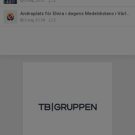
3 maj, 20:37
2
Andraplats för Elvira i dagens Medeldistans i Världscupen
2 maj, 21:28
2