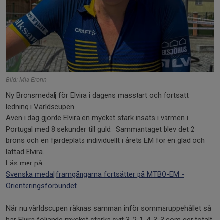
Bild: Mia Eronn
Ny Bronsmedalj för Elvira i dagens masstart och fortsatt
ledning i Världscupen.
Även i dag gjorde Elvira en mycket stark insats i värmen i
Portugal med 8 sekunder till guld. Sammantaget blev det 2
brons och en fjärdeplats individuellt i årets EM för en glad och
lättad Elvira.
Läs mer på:
Svenska medaljframgångarna fortsätter på MTBO-EM -
Orienteringsförbundet
När nu världscupen räknas samman inför sommaruppehållet så
har Elvira följande mycket starka svit 3-2-1-4-3-3 som ger totalt