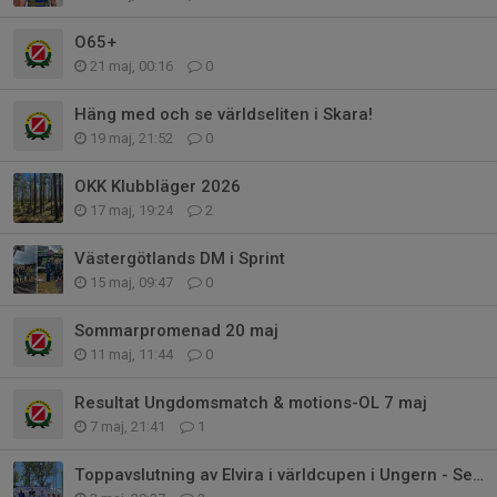
O65+
21 maj, 00:16
0
Häng med och se världseliten i Skara!
19 maj, 21:52
0
OKK Klubbläger 2026
17 maj, 19:24
2
Västergötlands DM i Sprint
15 maj, 09:47
0
Sommarpromenad 20 maj
11 maj, 11:44
0
Resultat Ungdomsmatch & motions-OL 7 maj
7 maj, 21:41
1
Toppavslutning av Elvira i världcupen i Ungern - Seger i långdistansen