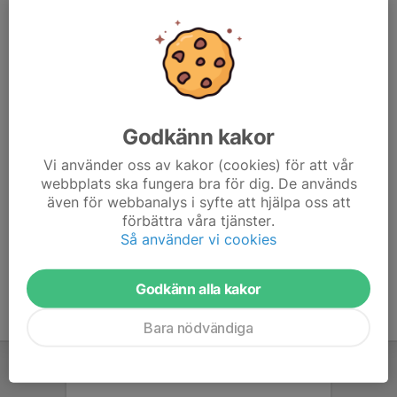
Annars brukar detta vara ganska lätta banor på ett litet
område vilket kan vara bra att testa själv på.
Vi har ändrat samlingstid! Vi samlas 17.15 vid stugan,
första start 18.15
Godkänn kakor
Vi tar OKK bussen men kan behöva föräldrar som kör.
Meddela om ni åker direkt.
Vi använder oss av kakor (cookies) för att vår
webbplats ska fungera bra för dig. De används
Anmälan senast söndag 20 aug.
även för webbanalys i syfte att hjälpa oss att
förbättra våra tjänster.
Så använder vi cookies
Godkänn alla kakor
Bara nödvändiga