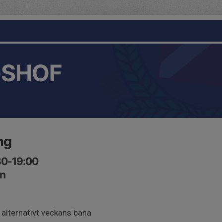
GSHOF
ng
:30-19:00
an
 alternativt veckans bana