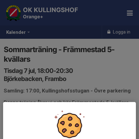
OK KULLINGSHOF
Orange+
Logga in
Kalender
Sommarträning - Främmestad 5-
kvällars
Tisdag 7 jul, 18:00-20:30
Björkebacken, Frambo
Samling: 17:00, Kullingshofsstugan - Övre parkering
Denna träning åker vi och kör Främmestads 5-kvällars.
Området är samma som Öjetrampet 2024 och 2025.
Glöm inte att anmäla er på Eventor senast söndag kväll.
eventor.orientering.se/Events/Show/59243