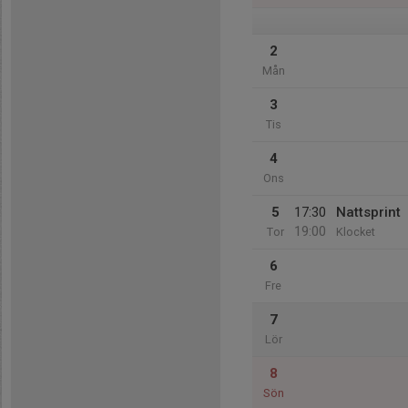
2
Mån
3
Tis
4
Ons
5
17:30
Nattsprint
19:00
Tor
Klocket
6
Fre
7
Lör
8
Sön