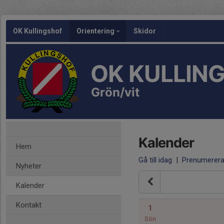
OK Kullingshof
Orientering
Skidor
OK KULLIN
Grön/vit
Kalender
Hem
Gå till idag
|
Prenumerer
Nyheter
Kalender
Kontakt
1
Sön