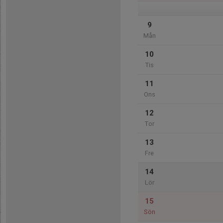
9
Mån
10
Tis
11
Ons
12
Tor
13
Fre
14
Lör
15
Sön