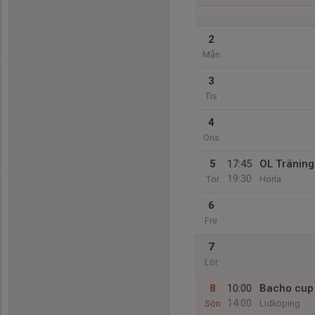
2
Mån
3
Tis
4
Ons
5
17:45
OL Tränin
19:30
Tor
Horla
6
Fre
7
Lör
8
10:00
Bacho cup 
14:00
Sön
Lidköping