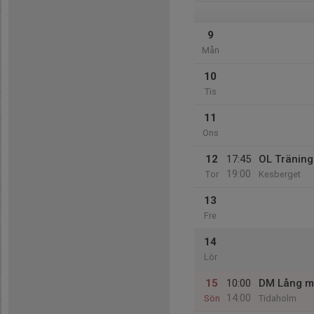
9
Mån
10
Tis
11
Ons
12
17:45
OL Träning
19:00
Tor
Kesberget
13
Fre
14
Lör
15
10:00
DM Lång m
14:00
Sön
Tidaholm