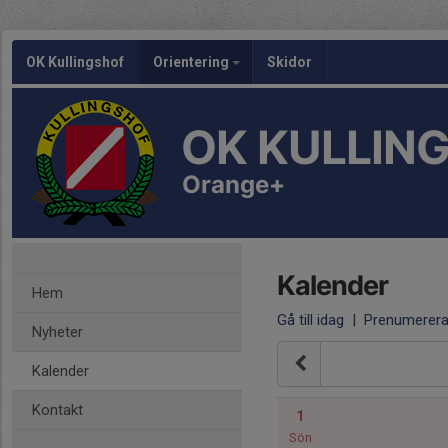
OK Kullingshof
Orientering
Skidor
OK KULLIN
Orange+
Kalender
Hem
Gå till idag
|
Prenumerer
Nyheter
Kalender
Kontakt
1
Sön