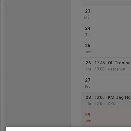
23
Mån
24
Tis
25
Ons
26
17:45
OL Träning
19:00
Tor
Kesberget
27
Fre
28
10:00
KM Dag Ho
12:00
Lör
OKK
29
Sön