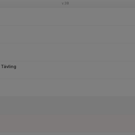
v.38
 Tävling