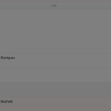
v.36
g Kompas
Stafett