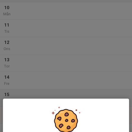
10
Mån
11
Tis
12
Ons
13
Tor
14
Fre
15
Lör
16
Sön
v.34