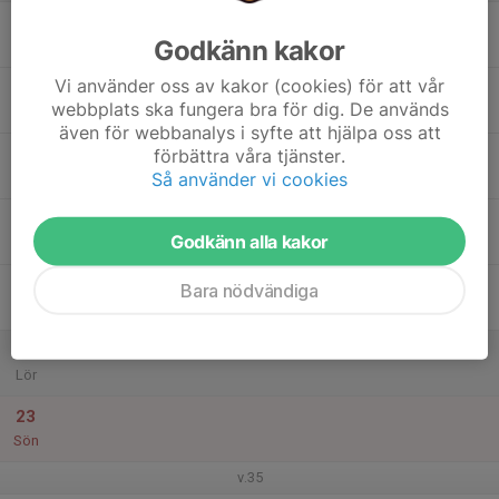
17
Godkänn kakor
Mån
Vi använder oss av kakor (cookies) för att vår
18
webbplats ska fungera bra för dig. De används
Tis
även för webbanalys i syfte att hjälpa oss att
19
förbättra våra tjänster.
Så använder vi cookies
Ons
20
Godkänn alla kakor
Tor
21
Bara nödvändiga
Fre
22
Lör
23
Sön
v.35