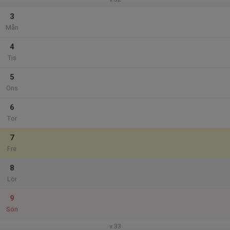
3
Mån
4
Tis
5
Ons
6
Tor
7
Fre
8
Lör
9
Sön
v.33