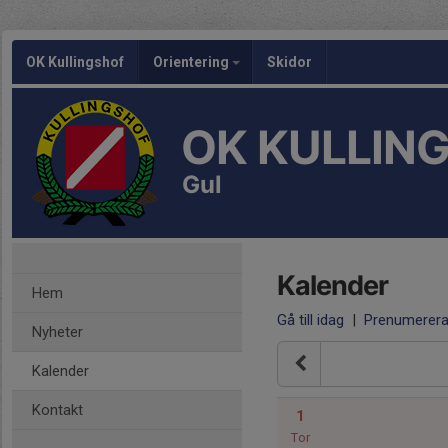
OK Kullingshof
Orientering
Skidor
OK KULLIN
Gul
Kalender
Hem
Gå till idag
|
Prenumerer
Nyheter
Kalender
Kontakt
1
Tor