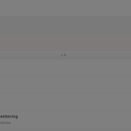
v.4
entering
klanda