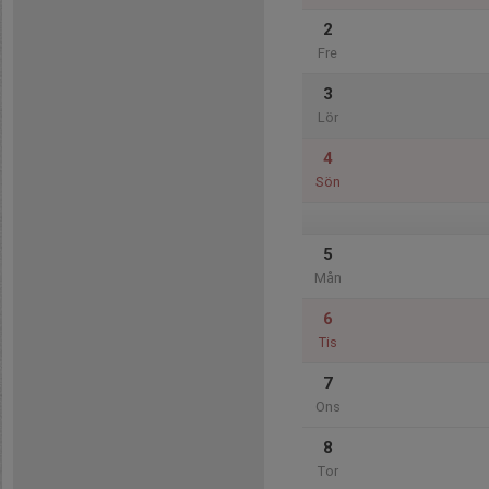
2
Fre
3
Lör
4
Sön
5
Mån
6
Tis
7
Ons
8
Tor