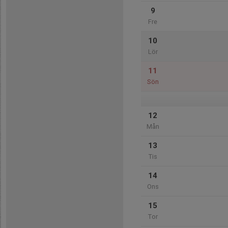
9
Fre
10
Lör
11
Sön
12
Mån
13
Tis
14
Ons
15
Tor