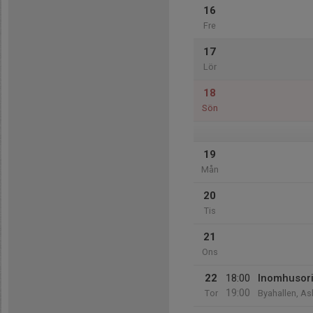
16
Fre
17
Lör
18
Sön
19
Mån
20
Tis
21
Ons
22
18:00
Inomhusori
19:00
Tor
Byahallen, As