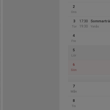
2
Ons
3
17:30
Sommarträn
19:30
Tor
Yxnås
4
Fre
5
Lör
6
Sön
7
Mån
8
Tis