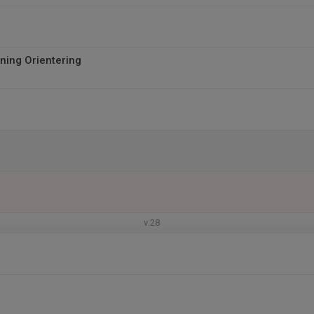
ing Orientering
v.28