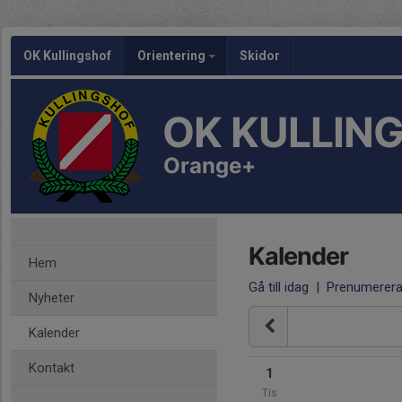
OK Kullingshof
Orientering
Skidor
OK KULLIN
Orange+
Kalender
Hem
Gå till idag
|
Prenumerer
Nyheter
Kalender
Kontakt
1
Tis