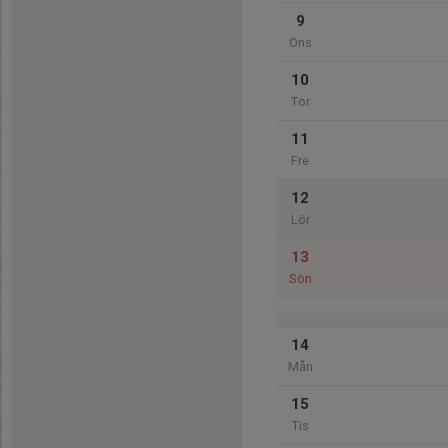
9
Ons
10
Tor
11
Fre
12
Lör
13
Sön
14
Mån
15
Tis