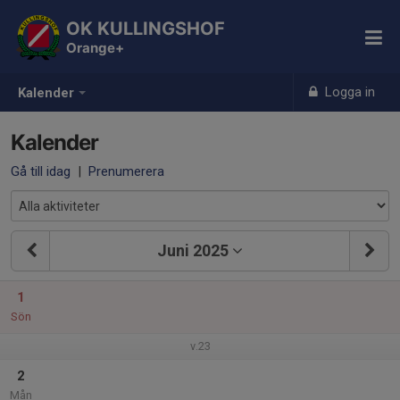
OK KULLINGSHOF
Orange+
Logga in
Kalender
Kalender
Gå till idag
|
Prenumerera
Juni 2025
1
Sön
v.23
2
Mån