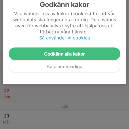
Godkänn kakor
17
17:45
Löpning
19:00
Tis
Kesberget
Vi använder oss av kakor (cookies) för att vår
webbplats ska fungera bra för dig. De används
18
även för webbanalys i syfte att hjälpa oss att
Ons
förbättra våra tjänster.
Så använder vi cookies
19
Tor
Godkänn alla kakor
20
Fre
Bara nödvändiga
21
Lör
22
Sön
v.26
23
Mån