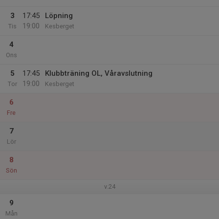
3
17:45
Löpning
19:00
Tis
Kesberget
4
Ons
5
17:45
Klubbträning OL, Våravslutning
19:00
Tor
Kesberget
6
Fre
7
Lör
8
Sön
v.24
9
Mån