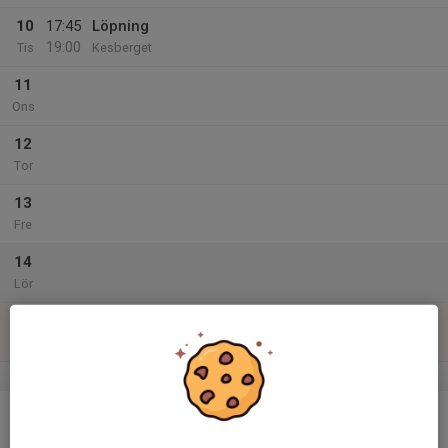
10
17:45
Löpning
19:00
Tis
Kesberget
11
Ons
12
Tor
13
Fre
14
Lör
15
Sön
v.25
16
Mån